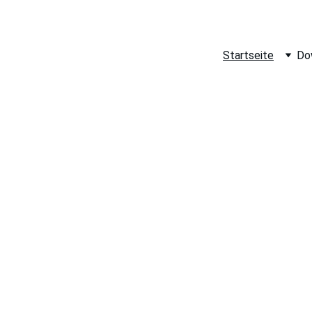
 SOFORT WARMES WASSER UND LEGIONELLENSCHUTZ!
Startseite
Do